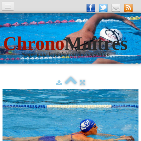
A la Une
Entrainements
Chrono
Maîtres
La revue
Nager pour le plaisir ou la compétition
Les numéros
Les rubriques
Liens
Photos
▼
Evènements
▼
Livre d'Or