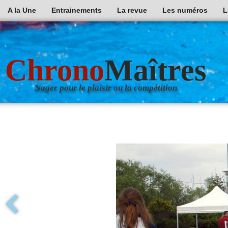
A la Une
Entrainements
La revue
Les numéros
L
Chrono
Maîtres
Nager pour le plaisir ou la compétition