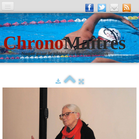
A la Une
Entrainements
Chrono
Maîtres
La revue
Nager pour le plaisir ou la compétition
Les numéros
Les rubriques
Liens
Photos
▼
Evènements
▼
Livre d'Or