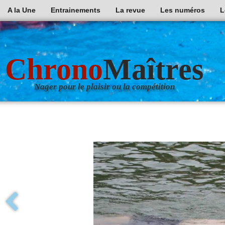
A la Une
Entrainements
La revue
Les numéros
L
Chrono
Maîtres
Nager pour le plaisir ou la compétition