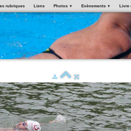
es rubriques
Liens
Photos
Evènements
Livre 
▼
▼