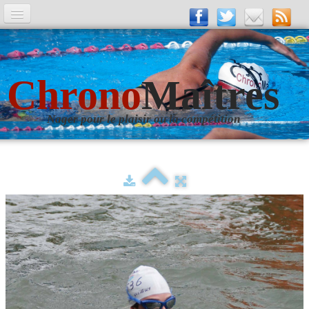
A la Une
Entrainements
Chrono
Maîtres
La revue
Nager pour le plaisir ou la compétition
Les numéros
Les rubriques
Liens
Photos
▼
Evènements
▼
Livre d'Or