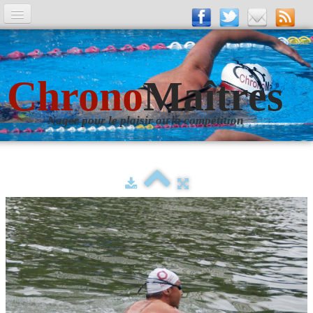
A la Une
Entrainements
Chrono
Maîtres
La revue
Nager pour le plaisir ou la compétition
Les numéros
Les rubriques
Liens
Photos
▼
Evènements
▼
Livre d'Or