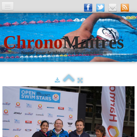
A la Une
Entrainements
Chrono
Maîtres
La revue
Nager pour le plaisir ou la compétition
Les numéros
Les rubriques
Liens
Photos
▼
Evènements
▼
Livre d'Or