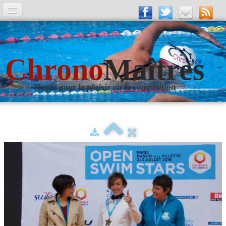
A la Une
Entrainements
Chrono
Maîtres
La revue
Nager pour le plaisir ou la compétition
Les numéros
Les rubriques
Liens
Photos
▼
Evènements
▼
Livre d'Or