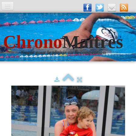
A la Une
Entrainements
Chrono
Maîtres
La revue
Nager pour le plaisir ou la compétition
Les numéros
Les rubriques
Liens
Photos
▼
Evènements
▼
Livre d'Or