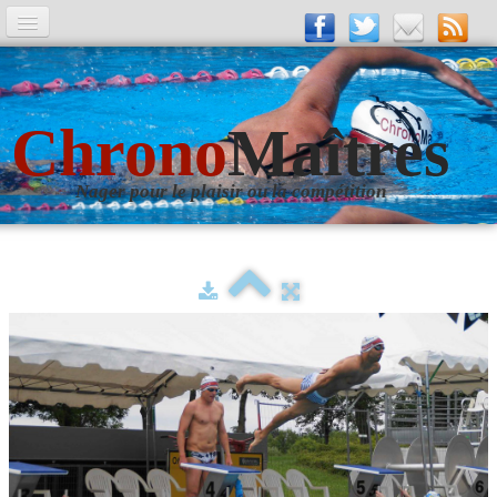
A la Une
Entrainements
Chrono
Maîtres
La revue
Nager pour le plaisir ou la compétition
Les numéros
Les rubriques
Liens
Photos
▼
Evènements
▼
Livre d'Or