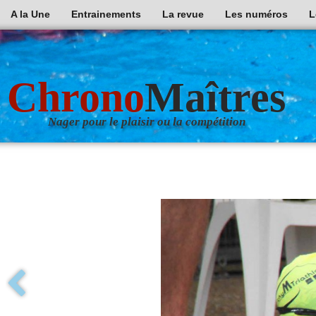
A la Une
Entrainements
La revue
Les numéros
L
Chrono
Maîtres
Nager pour le plaisir ou la compétition