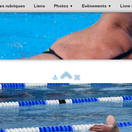
es rubriques
Liens
Photos
Evènements
Livre 
▼
▼