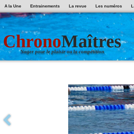
A la Une
Entrainements
La revue
Les numéros
L
Chrono
Maîtres
Nager pour le plaisir ou la compétition