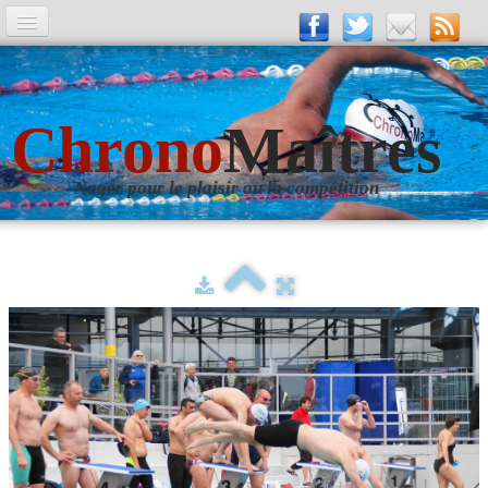
A la Une
Entrainements
Chrono
Maîtres
La revue
Nager pour le plaisir ou la compétition
Les numéros
Les rubriques
Liens
Photos
▼
Evènements
▼
Livre d'Or