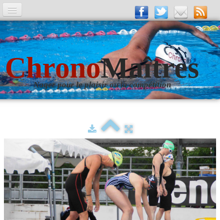
A la Une
Entrainements
Chrono
Maîtres
La revue
Nager pour le plaisir ou la compétition
Les numéros
Les rubriques
Liens
Photos
▼
Evènements
▼
Livre d'Or