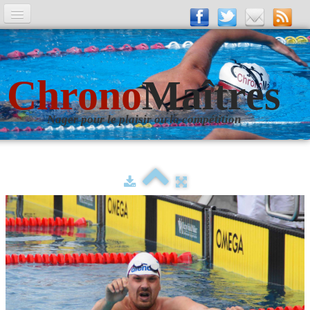
A la Une
Entrainements
Chrono
Maîtres
La revue
Nager pour le plaisir ou la compétition
Les numéros
Les rubriques
Liens
Photos
▼
Evènements
▼
Livre d'Or