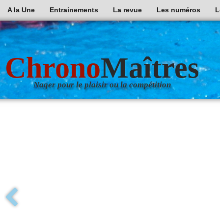
A la Une
Entrainements
La revue
Les numéros
L
Chrono
Maîtres
Nager pour le plaisir ou la compétition