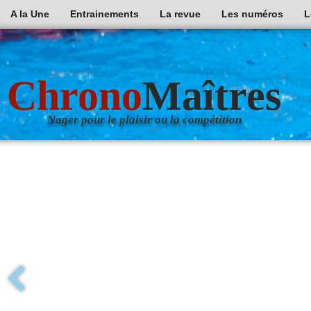
A la Une
Entrainements
La revue
Les numéros
L
Chrono
Maîtres
Nager pour le plaisir ou la compétition