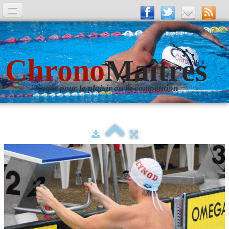
A la Une
Entrainements
Chrono
Maîtres
La revue
Nager pour le plaisir ou la compétition
Les numéros
Les rubriques
Liens
Photos
▼
Evènements
▼
Livre d'Or