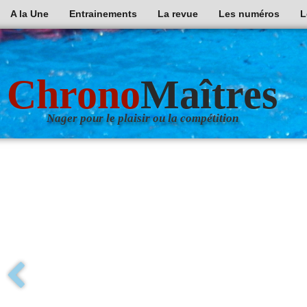
A la Une
Entrainements
La revue
Les numéros
L
Chrono
Maîtres
Nager pour le plaisir ou la compétition