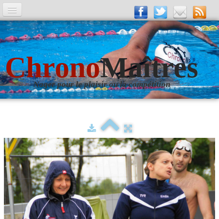
A la Une
Entrainements
Chrono
Maîtres
La revue
Nager pour le plaisir ou la compétition
Les numéros
Les rubriques
Liens
Photos
▼
Evènements
▼
Livre d'Or