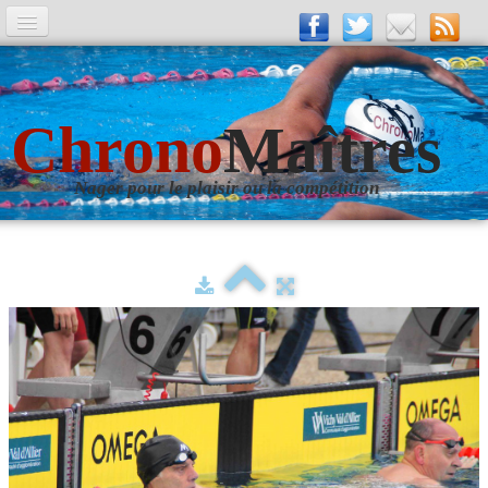
A la Une
Entrainements
Chrono
Maîtres
La revue
Nager pour le plaisir ou la compétition
Les numéros
Les rubriques
Liens
Photos
▼
Evènements
▼
Livre d'Or