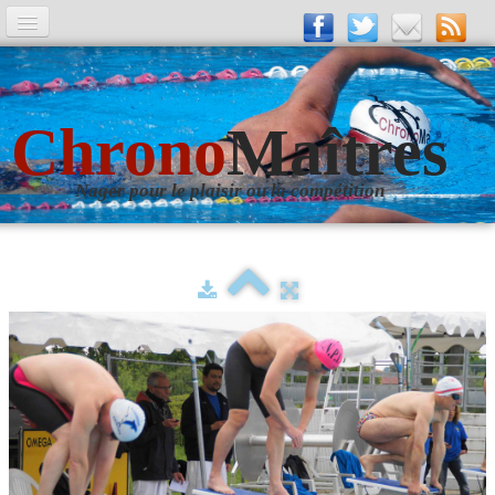
A la Une
Entrainements
Chrono
Maîtres
La revue
Nager pour le plaisir ou la compétition
Les numéros
Les rubriques
Liens
Photos
▼
Evènements
▼
Livre d'Or