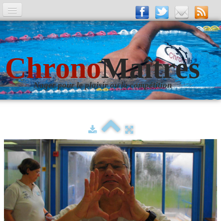
A la Une
Entrainements
Chrono
Maîtres
La revue
Nager pour le plaisir ou la compétition
Les numéros
Les rubriques
Liens
Photos
▼
Evènements
▼
Livre d'Or