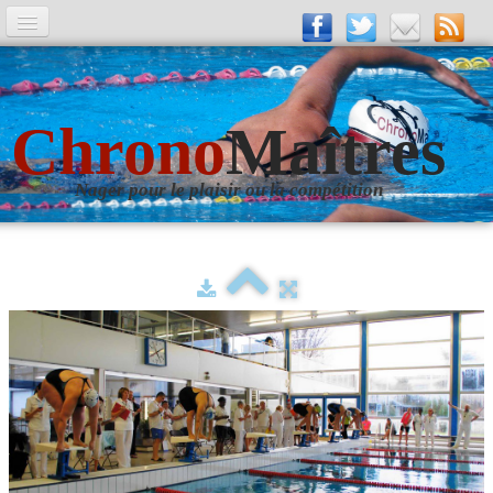
A la Une
Entrainements
Chrono
Maîtres
La revue
Nager pour le plaisir ou la compétition
Les numéros
Les rubriques
Liens
Photos
▼
Evènements
▼
Livre d'Or