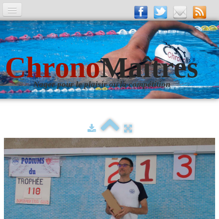
A la Une
Entrainements
Chrono
Maîtres
La revue
Nager pour le plaisir ou la compétition
Les numéros
Les rubriques
Liens
Photos
▼
Evènements
▼
Livre d'Or