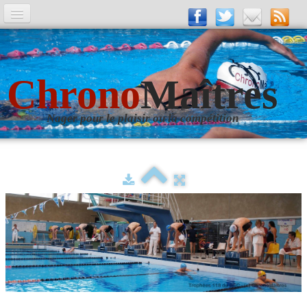
A la Une
Entrainements
Chrono
Maîtres
La revue
Nager pour le plaisir ou la compétition
Les numéros
Les rubriques
Liens
Photos
▼
Evènements
▼
Livre d'Or