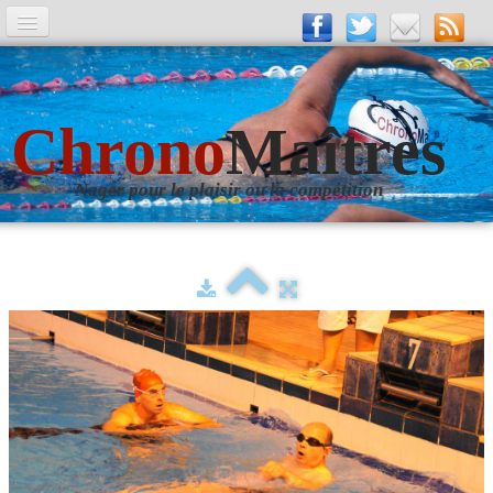
A la Une
Entrainements
Chrono
Maîtres
La revue
Nager pour le plaisir ou la compétition
Les numéros
Les rubriques
Liens
Photos
▼
Evènements
▼
Livre d'Or