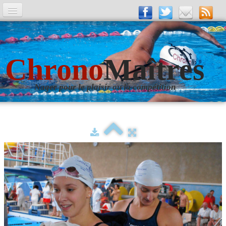
A la Une
Entrainements
Chrono
Maîtres
La revue
Nager pour le plaisir ou la compétition
Les numéros
Les rubriques
Liens
Photos
▼
Evènements
▼
Livre d'Or