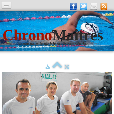
A la Une
Entrainements
Chrono
Maîtres
La revue
Nager pour le plaisir ou la compétition
Les numéros
Les rubriques
Liens
Photos
▼
Evènements
▼
Livre d'Or