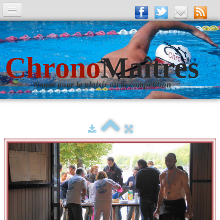
A la Une
Entrainements
Chrono
Maîtres
La revue
Nager pour le plaisir ou la compétition
Les numéros
Les rubriques
Liens
Photos
▼
Evènements
▼
Livre d'Or