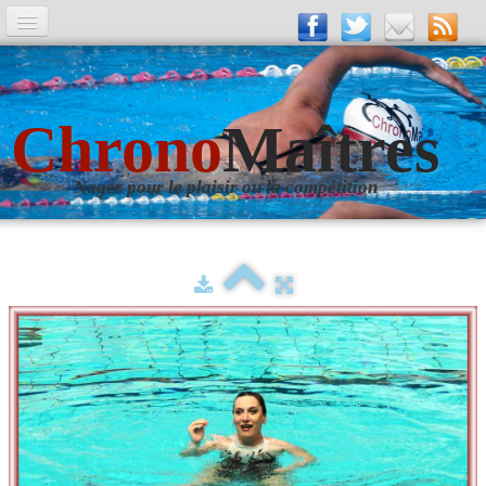
A la Une
Entrainements
Chrono
Maîtres
La revue
Nager pour le plaisir ou la compétition
Les numéros
Les rubriques
Liens
Photos
▼
Evènements
▼
Livre d'Or