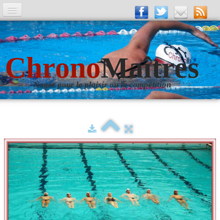
A la Une
Entrainements
Chrono
Maîtres
La revue
Nager pour le plaisir ou la compétition
Les numéros
Les rubriques
Liens
Photos
▼
Evènements
▼
Livre d'Or