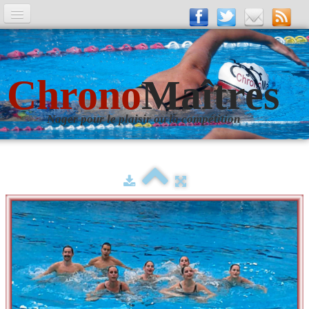
A la Une
Entrainements
Chrono
Maîtres
La revue
Nager pour le plaisir ou la compétition
Les numéros
Les rubriques
Liens
Photos
▼
Evènements
▼
Livre d'Or